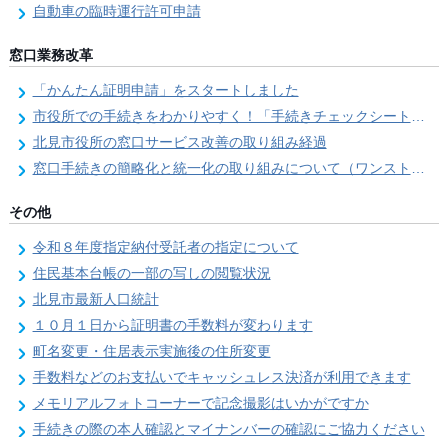
自動車の臨時運行許可申請
窓口業務改革
「かんたん証明申請」をスタートしました
市役所での手続きをわかりやすく！「手続きチェックシート」を導入しました
北見市役所の窓口サービス改善の取り組み経過
窓口手続きの簡略化と統一化の取り組みについて（ワンストップサービス推進事業）
その他
令和８年度指定納付受託者の指定について
住民基本台帳の一部の写しの閲覧状況
北見市最新人口統計
１０月１日から証明書の手数料が変わります
町名変更・住居表示実施後の住所変更
手数料などのお支払いでキャッシュレス決済が利用できます
メモリアルフォトコーナーで記念撮影はいかがですか
手続きの際の本人確認とマイナンバーの確認にご協力ください