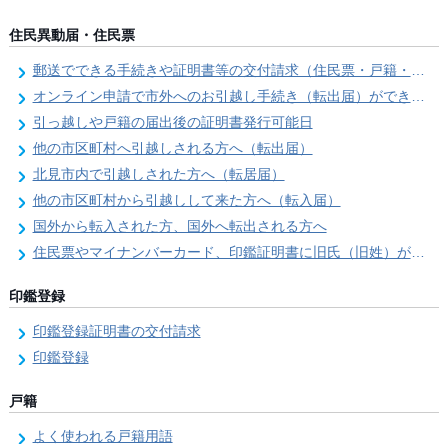
住民異動届・住民票
郵送でできる手続きや証明書等の交付請求（住民票・戸籍・国民年金関係）
オンライン申請で市外へのお引越し手続き（転出届）ができます
引っ越しや戸籍の届出後の証明書発行可能日
他の市区町村へ引越しされる方へ（転出届）
北見市内で引越しされた方へ（転居届）
他の市区町村から引越しして来た方へ（転入届）
国外から転入された方、国外へ転出される方へ
住民票やマイナンバーカード、印鑑証明書に旧氏（旧姓）が併記できるようになりました！
印鑑登録
印鑑登録証明書の交付請求
印鑑登録
戸籍
よく使われる戸籍用語