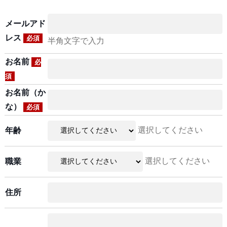
メールアド
レス
必須
半角文字で入力
お名前
必
須
お名前（か
な）
必須
選択してください
年齢
選択してください
職業
住所