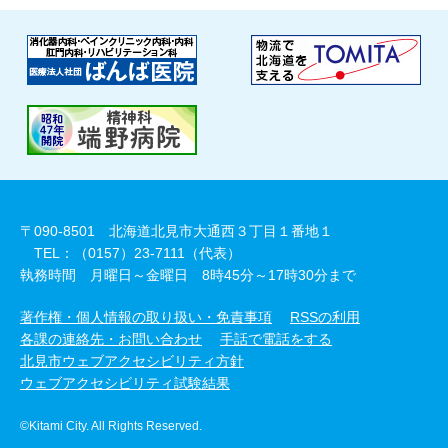
〒090-8501 北海道北見市大通西３丁目１番地１
TEL：（0157）23-7111（代表）
執務時間 月曜日～金曜日 8時45分～17時30分まで
著作権・個人情報の取り扱い・免責事項
RSSの利用
各課の連絡先・お問い合わせ
手話で電話をする
北見市ウェブアクセシビリティ方針
ウェブアクセシビリティ試験結果
©Kitami City. All Rights Reserved.