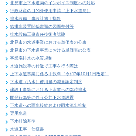
北見市上下水道局のインボイス制度への対応
行政財産の目的外使用申請（上下水道局）
排水設備工事設計施工指針
給排水装置関係書類の図面交付等
排水設備工事責任技術者試験
北見市の水道事業における単価表の公表
北見市の下水道事業における単価表の公表
事業場排水の水質規制
水道施設等の付近で工事を行う際は
上下水道事業に係る手数料（令和7年10月1日改定）
下水道（汚水）使用量の減量認定制度
建設工事等における下水道への臨時排水
開発行為等に伴う公共下水道設置
下水道への雨水接続および雨水流出抑制
専用水道
下水排除基準
水道工事 仕様書