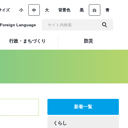
サイズ
小
大
背景色
黒
青
中
白
Foreign Language
行政・まちづくり
防災
新着一覧
くらし