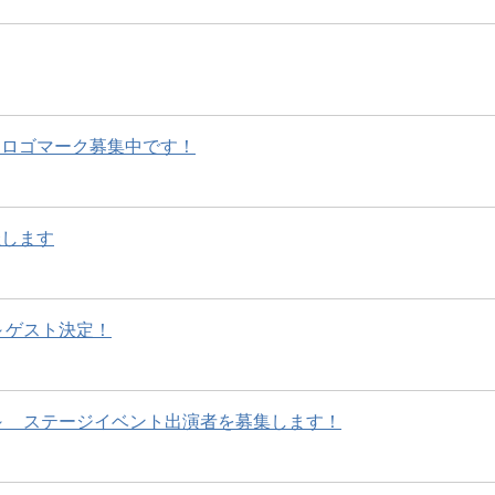
るロゴマーク募集中です！
催します
～ゲスト決定！
6～ ステージイベント出演者を募集します！