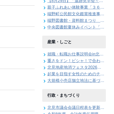
【8月29日】「遺跡見学会～東京大学の遺跡発掘現場を特別公開」参加者を募集します
親子ふれあい体験事業「３６０度の大パノラマ！親子で仁頃登山」の参加者募集のお知らせ
端野町公民館文化鑑賞推進事業「石田泰尚ヴァイオリンリサイタル」を開催します
端野図書館・資料館まつり ボランティアスタッフ大募集！
中央図書館夏休みイベント「こわ～いよみきかせ」
産業・しごと
就職・転職お仕事説明会in北見を開催します
重さをドン！ピシャ！で合わせろ てんびんゲ～ムの参加者を募集します（北見地産地消フェスタ2026）
北見地産地消フェスタ2026のステージイベント出演者を募集します
起業を目指す女性のためのチャレンジショップを開催します！
大規模小売店舗立地法に基づく届出書の縦覧を行っています
行政・まちづくり
北見市議会会議日程表を更新しました