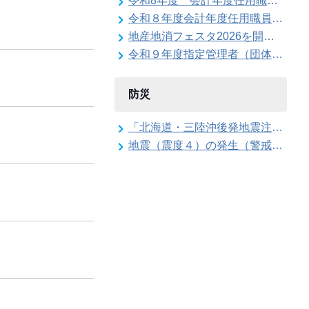
令和8年度 会計年度任用職員（上下水道局 公営企業契約管理事務員）の募集
令和８年度会計年度任用職員（給食調理補助員）の募集（常呂学校給食センター）
地産地消フェスタ2026を開催します
令和９年度指定管理者（団体・企業）の募集
防災
「北海道・三陸沖後発地震注意情報」の特別な注意の呼び掛け期間の終了
地震（震度４）の発生（警戒配備体制の解除）