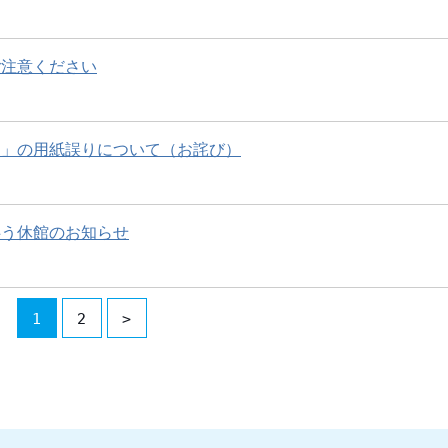
ご注意ください
）」の用紙誤りについて（お詫び）
伴う休館のお知らせ
1
2
>