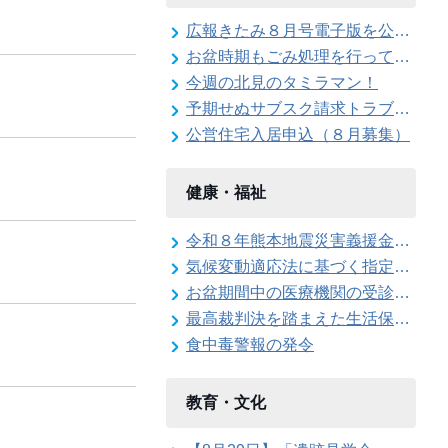
広報きたみ８月号電子版を公開しました
お盆時期もごみ処理を行っています
今週の北見のタミラマン！
予期せぬサブスク請求トラブルに注意！
公営住宅入居申込（８月募集）
健康・福祉
令和８年熊本地震災害義援金を受け付けています
気候変動適応法に基づく指定暑熱避難施設に係る協定締結式を開催しました
お盆期間中の医療機関の受診について
最高裁判決を踏まえた生活保護費の追加給付
食中毒警報の発令
教育・文化