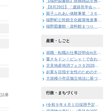
【端野図書館】除籍雑誌を無料配布します
【8月29日】「遺跡見学会～東京大学の遺跡発掘現場を特別公開」参加者を募集します
親子ふれあい体験事業「３６０度の大パノラマ！親子で仁頃登山」の参加者募集のお知らせ
端野町公民館文化鑑賞推進事業「石田泰尚ヴァイオリンリサイタル」を開催します
端野図書館・資料館まつり ボランティアスタッフ大募集！
産業・しごと
就職・転職お仕事説明会in北見を開催します
重さをドン！ピシャ！で合わせろ てんびんゲ～ムの参加者を募集します（北見地産地消フェスタ2026）
北見地産地消フェスタ2026のステージイベント出演者を募集します
起業を目指す女性のためのチャレンジショップを開催します！
大規模小売店舗立地法に基づく届出書の縦覧を行っています
行政・まちづくり
電話番
(令和９年４月１日採用予定）北見市職員採用候補者試験（Ａ日程）第１次試験合格発表