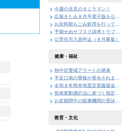
今週の北見のタミラマン！
広報きたみ８月号電子版を公開しました
お盆時期もごみ処理を行っています
予期せぬサブスク請求トラブルに注意！
公営住宅入居申込（８月募集）
健康・福祉
熱中症警戒アラートの発表
手足口病の警報が発令されました
令和８年熊本地震災害義援金を受け付けています
気候変動適応法に基づく指定暑熱避難施設に係る協定締結式を開催しました
お盆期間中の医療機関の受診について
教育・文化