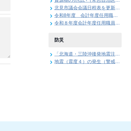
資源物の売払い（常呂自治区が回収した鉄くず）
北見市議会会議日程表を更新しました
令和8年度 会計年度任用職員（上下水道局 公営企業契約管理事務員）の募集
令和８年度会計年度任用職員（給食調理補助員）の募集（常呂学校給食センター）
防災
「北海道・三陸沖後発地震注意情報」の特別な注意の呼び掛け期間の終了
地震（震度４）の発生（警戒配備体制の解除）