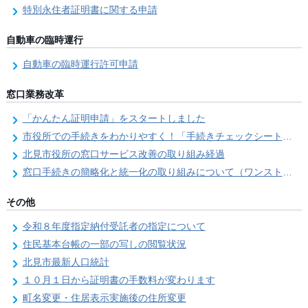
特別永住者証明書に関する申請
自動車の臨時運行
自動車の臨時運行許可申請
窓口業務改革
「かんたん証明申請」をスタートしました
市役所での手続きをわかりやすく！「手続きチェックシート」を導入しました
北見市役所の窓口サービス改善の取り組み経過
窓口手続きの簡略化と統一化の取り組みについて（ワンストップサービス推進事業）
その他
令和８年度指定納付受託者の指定について
住民基本台帳の一部の写しの閲覧状況
北見市最新人口統計
１０月１日から証明書の手数料が変わります
町名変更・住居表示実施後の住所変更