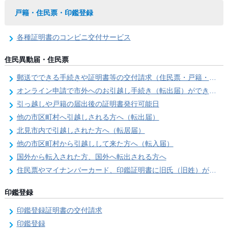
戸籍・住民票・印鑑登録
各種証明書のコンビニ交付サービス
住民異動届・住民票
郵送でできる手続きや証明書等の交付請求（住民票・戸籍・国民年金関係）
オンライン申請で市外へのお引越し手続き（転出届）ができます
引っ越しや戸籍の届出後の証明書発行可能日
他の市区町村へ引越しされる方へ（転出届）
北見市内で引越しされた方へ（転居届）
他の市区町村から引越しして来た方へ（転入届）
国外から転入された方、国外へ転出される方へ
住民票やマイナンバーカード、印鑑証明書に旧氏（旧姓）が併記できるようになりました！
印鑑登録
印鑑登録証明書の交付請求
印鑑登録