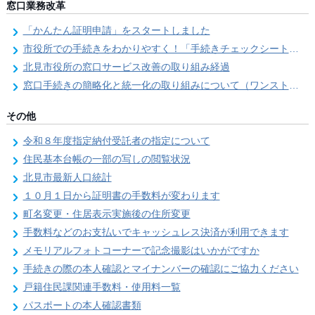
窓口業務改革
「かんたん証明申請」をスタートしました
市役所での手続きをわかりやすく！「手続きチェックシート」を導入しました
北見市役所の窓口サービス改善の取り組み経過
窓口手続きの簡略化と統一化の取り組みについて（ワンストップサービス推進事業）
その他
令和８年度指定納付受託者の指定について
住民基本台帳の一部の写しの閲覧状況
北見市最新人口統計
１０月１日から証明書の手数料が変わります
町名変更・住居表示実施後の住所変更
手数料などのお支払いでキャッシュレス決済が利用できます
メモリアルフォトコーナーで記念撮影はいかがですか
手続きの際の本人確認とマイナンバーの確認にご協力ください
戸籍住民課関連手数料・使用料一覧
パスポートの本人確認書類