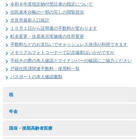
令和８年度指定納付受託者の指定について
住民基本台帳の一部の写しの閲覧状況
北見市最新人口統計
１０月１日から証明書の手数料が変わります
町名変更・住居表示実施後の住所変更
手数料などのお支払いでキャッシュレス決済が利用できます
メモリアルフォトコーナーで記念撮影はいかがですか
手続きの際の本人確認とマイナンバーの確認にご協力ください
戸籍住民課関連手数料・使用料一覧
パスポートの本人確認書類
税
年金
国保・後期高齢者医療