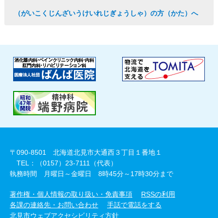
（がいこくじんざいうけいれじぎょうしゃ）の方（かた）へ
〒090-8501 北海道北見市大通西３丁目１番地１
TEL：（0157）23-7111（代表）
執務時間 月曜日～金曜日 8時45分～17時30分まで
著作権・個人情報の取り扱い・免責事項
RSSの利用
各課の連絡先・お問い合わせ
手話で電話をする
北見市ウェブアクセシビリティ方針