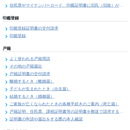
住民票やマイナンバーカード、印鑑証明書に旧氏（旧姓）が併記できるようになりました！
印鑑登録
印鑑登録証明書の交付請求
印鑑登録
戸籍
よく使われる戸籍用語
その他の戸籍届出
戸籍証明書の交付請求
離婚するとき（離婚届）
子どもが生まれたとき（出生届）
結婚するとき（婚姻届）
ご家族が亡くなられたときの各種手続きのご案内（死亡届）
戸籍証明、住民票、課税証明書等の証明書を郵送で請求する際の本人確認
証明書の申請や届出をする際の本人確認