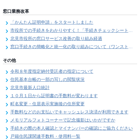
窓口業務改革
「かんたん証明申請」をスタートしました
市役所での手続きをわかりやすく！「手続きチェックシート」を導入しました
北見市役所の窓口サービス改善の取り組み経過
窓口手続きの簡略化と統一化の取り組みについて（ワンストップサービス推進事業）
その他
令和８年度指定納付受託者の指定について
住民基本台帳の一部の写しの閲覧状況
北見市最新人口統計
１０月１日から証明書の手数料が変わります
町名変更・住居表示実施後の住所変更
手数料などのお支払いでキャッシュレス決済が利用できます
メモリアルフォトコーナーで記念撮影はいかがですか
手続きの際の本人確認とマイナンバーの確認にご協力ください
戸籍住民課関連手数料・使用料一覧