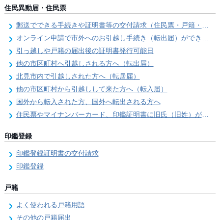
住民異動届・住民票
郵送でできる手続きや証明書等の交付請求（住民票・戸籍・国民年金関係）
オンライン申請で市外へのお引越し手続き（転出届）ができます
引っ越しや戸籍の届出後の証明書発行可能日
他の市区町村へ引越しされる方へ（転出届）
北見市内で引越しされた方へ（転居届）
他の市区町村から引越しして来た方へ（転入届）
国外から転入された方、国外へ転出される方へ
住民票やマイナンバーカード、印鑑証明書に旧氏（旧姓）が併記できるようになりました！
印鑑登録
印鑑登録証明書の交付請求
印鑑登録
戸籍
よく使われる戸籍用語
その他の戸籍届出