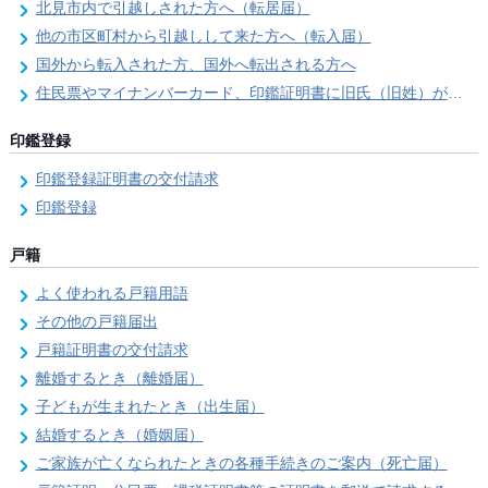
北見市内で引越しされた方へ（転居届）
他の市区町村から引越しして来た方へ（転入届）
国外から転入された方、国外へ転出される方へ
住民票やマイナンバーカード、印鑑証明書に旧氏（旧姓）が併記できるようになりました！
印鑑登録
印鑑登録証明書の交付請求
印鑑登録
戸籍
よく使われる戸籍用語
その他の戸籍届出
戸籍証明書の交付請求
離婚するとき（離婚届）
子どもが生まれたとき（出生届）
結婚するとき（婚姻届）
ご家族が亡くなられたときの各種手続きのご案内（死亡届）