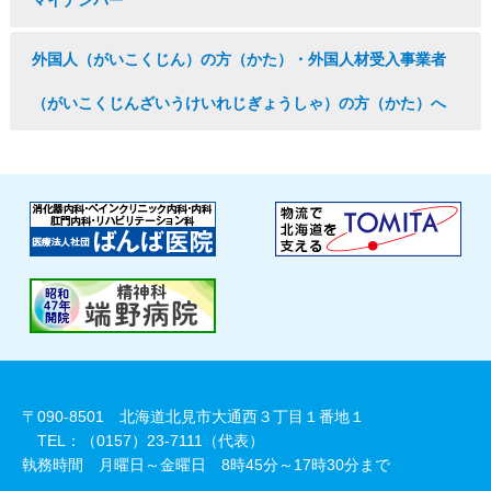
マイナンバー
外国人（がいこくじん）の方（かた）・外国人材受入事業者
（がいこくじんざいうけいれじぎょうしゃ）の方（かた）へ
〒090-8501 北海道北見市大通西３丁目１番地１
TEL：（0157）23-7111（代表）
執務時間 月曜日～金曜日 8時45分～17時30分まで