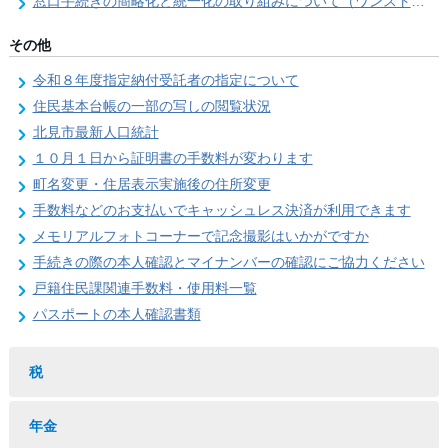
窓口手続きの簡略化と統一化の取り組みについて（ワンストップサービス推進事業）
その他
令和８年度指定納付受託者の指定について
住民基本台帳の一部の写しの閲覧状況
北見市最新人口統計
１０月１日から証明書の手数料が変わります
町名変更・住居表示実施後の住所変更
手数料などのお支払いでキャッシュレス決済が利用できます
メモリアルフォトコーナーで記念撮影はいかがですか
手続きの際の本人確認とマイナンバーの確認にご協力ください
戸籍住民課関連手数料・使用料一覧
パスポートの本人確認書類
税
年金