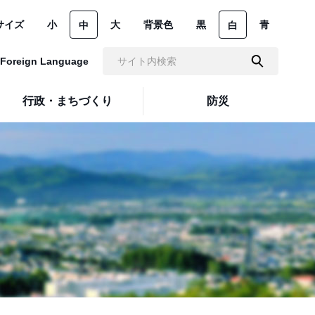
サイズ
小
大
背景色
黒
青
中
白
Foreign Language
行政・まちづくり
防災