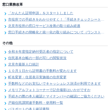
窓口業務改革
「かんたん証明申請」をスタートしました
市役所での手続きをわかりやすく！「手続きチェックシート」を導入しました
北見市役所の窓口サービス改善の取り組み経過
窓口手続きの簡略化と統一化の取り組みについて（ワンストップサービス推進事業）
その他
令和８年度指定納付受託者の指定について
住民基本台帳の一部の写しの閲覧状況
北見市最新人口統計
１０月１日から証明書の手数料が変わります
町名変更・住居表示実施後の住所変更
手数料などのお支払いでキャッシュレス決済が利用できます
メモリアルフォトコーナーで記念撮影はいかがですか
手続きの際の本人確認とマイナンバーの確認にご協力ください
戸籍住民課関連手数料・使用料一覧
パスポートの本人確認書類