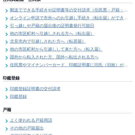
郵送でできる手続きや証明書等の交付請求（住民票・戸籍・国民年金関係）
オンライン申請で市外へのお引越し手続き（転出届）ができます
引っ越しや戸籍の届出後の証明書発行可能日
他の市区町村へ引越しされる方へ（転出届）
北見市内で引越しされた方へ（転居届）
他の市区町村から引越しして来た方へ（転入届）
国外から転入された方、国外へ転出される方へ
住民票やマイナンバーカード、印鑑証明書に旧氏（旧姓）が併記できるようになりました！
印鑑登録
印鑑登録証明書の交付請求
印鑑登録
戸籍
よく使われる戸籍用語
その他の戸籍届出