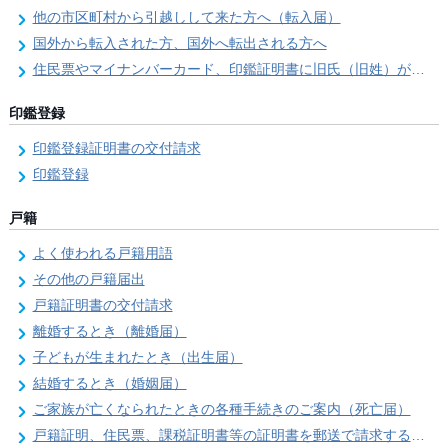
他の市区町村から引越しして来た方へ（転入届）
国外から転入された方、国外へ転出される方へ
住民票やマイナンバーカード、印鑑証明書に旧氏（旧姓）が併記できるようになりました！
印鑑登録
印鑑登録証明書の交付請求
印鑑登録
戸籍
よく使われる戸籍用語
その他の戸籍届出
戸籍証明書の交付請求
離婚するとき（離婚届）
子どもが生まれたとき（出生届）
結婚するとき（婚姻届）
ご家族が亡くなられたときの各種手続きのご案内（死亡届）
戸籍証明、住民票、課税証明書等の証明書を郵送で請求する際の本人確認