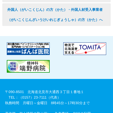
外国人（がいこくじん）の方（かた）・外国人材受入事業者
（がいこくじんざいうけいれじぎょうしゃ）の方（かた）へ
〒090-8501 北海道北見市大通西３丁目１番地１
TEL：（0157）23-7111（代表）
執務時間 月曜日～金曜日 8時45分～17時30分まで