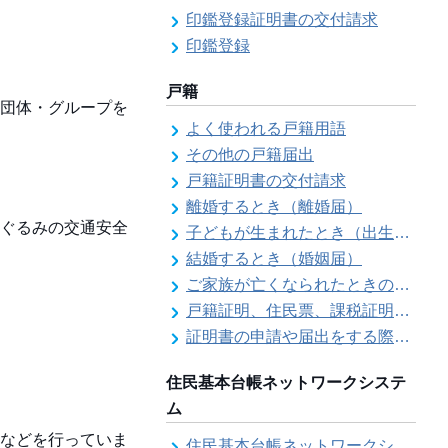
印鑑登録証明書の交付請求
印鑑登録
戸籍
団体・グループを
よく使われる戸籍用語
その他の戸籍届出
戸籍証明書の交付請求
離婚するとき（離婚届）
ぐるみの交通安全
子どもが生まれたとき（出生届）
結婚するとき（婚姻届）
ご家族が亡くなられたときの各種手続きのご案内（死亡届）
戸籍証明、住民票、課税証明書等の証明書を郵送で請求する際の本人確認
証明書の申請や届出をする際の本人確認
住民基本台帳ネットワークシステ
ム
などを行っていま
住民基本台帳ネットワークシステム