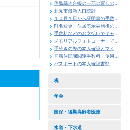
住民基本台帳の一部の写しの閲覧状況
北見市最新人口統計
１０月１日から証明書の手数料が変わります
町名変更・住居表示実施後の住所変更
手数料などのお支払いでキャッシュレス決済が利用できます
メモリアルフォトコーナーで記念撮影はいかがですか
手続きの際の本人確認とマイナンバーの確認にご協力ください
戸籍住民課関連手数料・使用料一覧
パスポートの本人確認書類
税
年金
国保・後期高齢者医療
水道・下水道