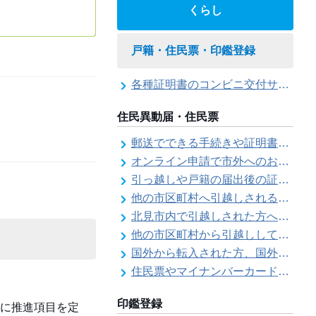
くらし
戸籍・住民票・印鑑登録
各種証明書のコンビニ交付サービス
住民異動届・住民票
郵送でできる手続きや証明書等の交付請求（住民票・戸籍・国民年金関係）
オンライン申請で市外へのお引越し手続き（転出届）ができます
引っ越しや戸籍の届出後の証明書発行可能日
他の市区町村へ引越しされる方へ（転出届）
北見市内で引越しされた方へ（転居届）
他の市区町村から引越しして来た方へ（転入届）
国外から転入された方、国外へ転出される方へ
住民票やマイナンバーカード、印鑑証明書に旧氏（旧姓）が併記できるようになりました！
印鑑登録
に推進項目を定