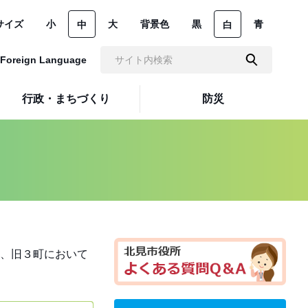
サイズ
小
大
背景色
黒
青
中
白
Foreign Language
行政・まちづくり
防災
、旧３町において