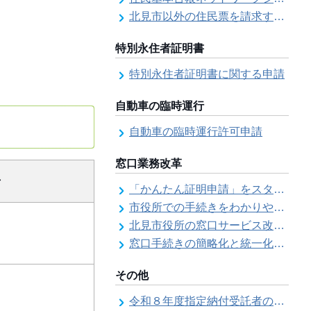
北見市以外の住民票を請求する（住民票の広域交付）
特別永住者証明書
特別永住者証明書に関する申請
自動車の臨時運行
自動車の臨時運行許可申請
窓口業務改革
号
「かんたん証明申請」をスタートしました
市役所での手続きをわかりやすく！「手続きチェックシート」を導入しました
北見市役所の窓口サービス改善の取り組み経過
窓口手続きの簡略化と統一化の取り組みについて（ワンストップサービス推進事業）
その他
令和８年度指定納付受託者の指定について