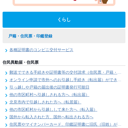
くらし
戸籍・住民票・印鑑登録
各種証明書のコンビニ交付サービス
住民異動届・住民票
郵送でできる手続きや証明書等の交付請求（住民票・戸籍・国民年金関係）
オンライン申請で市外へのお引越し手続き（転出届）ができます
引っ越しや戸籍の届出後の証明書発行可能日
他の市区町村へ引越しされる方へ（転出届）
北見市内で引越しされた方へ（転居届）
他の市区町村から引越しして来た方へ（転入届）
国外から転入された方、国外へ転出される方へ
住民票やマイナンバーカード、印鑑証明書に旧氏（旧姓）が併記できるようになりました！