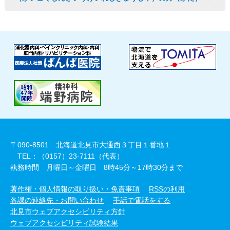
〒090-8501 北海道北見市大通西３丁目１番地１
TEL：（0157）23-7111（代表）
執務時間 月曜日～金曜日 8時45分～17時30分まで
著作権・個人情報の取り扱い・免責事項
RSSの利用
各課の連絡先・お問い合わせ
手話で電話をする
北見市ウェブアクセシビリティ方針
ウェブアクセシビリティ試験結果