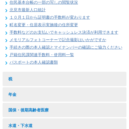
住民基本台帳の一部の写しの閲覧状況
北見市最新人口統計
１０月１日から証明書の手数料が変わります
町名変更・住居表示実施後の住所変更
手数料などのお支払いでキャッシュレス決済が利用できます
メモリアルフォトコーナーで記念撮影はいかがですか
手続きの際の本人確認とマイナンバーの確認にご協力ください
戸籍住民課関連手数料・使用料一覧
パスポートの本人確認書類
税
年金
国保・後期高齢者医療
水道・下水道