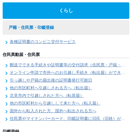
くらし
戸籍・住民票・印鑑登録
各種証明書のコンビニ交付サービス
住民異動届・住民票
郵送でできる手続きや証明書等の交付請求（住民票・戸籍・国民年金関係）
オンライン申請で市外へのお引越し手続き（転出届）ができます
引っ越しや戸籍の届出後の証明書発行可能日
他の市区町村へ引越しされる方へ（転出届）
北見市内で引越しされた方へ（転居届）
他の市区町村から引越しして来た方へ（転入届）
国外から転入された方、国外へ転出される方へ
住民票やマイナンバーカード、印鑑証明書に旧氏（旧姓）が併記できるようになりました！
印鑑登録