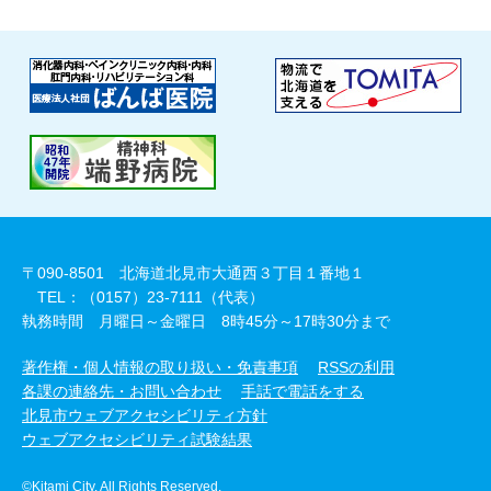
〒090-8501 北海道北見市大通西３丁目１番地１
TEL：（0157）23-7111（代表）
執務時間 月曜日～金曜日 8時45分～17時30分まで
著作権・個人情報の取り扱い・免責事項
RSSの利用
各課の連絡先・お問い合わせ
手話で電話をする
北見市ウェブアクセシビリティ方針
ウェブアクセシビリティ試験結果
©Kitami City. All Rights Reserved.