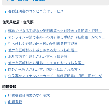
各種証明書のコンビニ交付サービス
住民異動届・住民票
郵送でできる手続きや証明書等の交付請求（住民票・戸籍・国民年金関係）
オンライン申請で市外へのお引越し手続き（転出届）ができます
引っ越しや戸籍の届出後の証明書発行可能日
他の市区町村へ引越しされる方へ（転出届）
北見市内で引越しされた方へ（転居届）
他の市区町村から引越しして来た方へ（転入届）
国外から転入された方、国外へ転出される方へ
住民票やマイナンバーカード、印鑑証明書に旧氏（旧姓）が併記できるようになりました！
印鑑登録
印鑑登録証明書の交付請求
印鑑登録