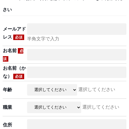
さい
メールアド
レス
必須
半角文字で入力
お名前
必
須
お名前（か
な）
必須
選択してください
年齢
選択してください
職業
住所