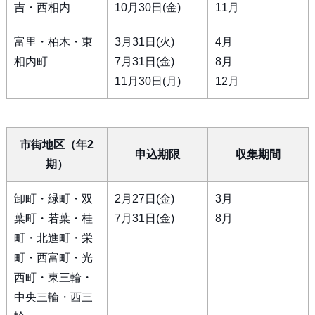
吉・西相内
10月30日(金)
11月
富里・柏木・東
3月31日(火)
4月
相内町
7月31日(金)
8月
11月30日(月)
12月
市街地区（年2
申込期限
収集期間
期）
卸町・緑町・双
2月27日(金)
3月
葉町・若葉・桂
7月31日(金)
8月
町・北進町・栄
町・西富町・光
西町・東三輪・
中央三輪・西三