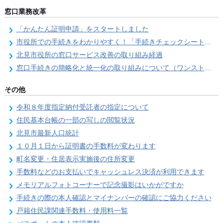
窓口業務改革
「かんたん証明申請」をスタートしました
市役所での手続きをわかりやすく！「手続きチェックシート」を導入しました
北見市役所の窓口サービス改善の取り組み経過
窓口手続きの簡略化と統一化の取り組みについて（ワンストップサービス推進事業）
その他
令和８年度指定納付受託者の指定について
住民基本台帳の一部の写しの閲覧状況
北見市最新人口統計
１０月１日から証明書の手数料が変わります
町名変更・住居表示実施後の住所変更
手数料などのお支払いでキャッシュレス決済が利用できます
メモリアルフォトコーナーで記念撮影はいかがですか
手続きの際の本人確認とマイナンバーの確認にご協力ください
戸籍住民課関連手数料・使用料一覧