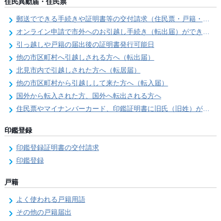
住民異動届・住民票
郵送でできる手続きや証明書等の交付請求（住民票・戸籍・国民年金関係）
オンライン申請で市外へのお引越し手続き（転出届）ができます
引っ越しや戸籍の届出後の証明書発行可能日
他の市区町村へ引越しされる方へ（転出届）
北見市内で引越しされた方へ（転居届）
他の市区町村から引越しして来た方へ（転入届）
国外から転入された方、国外へ転出される方へ
住民票やマイナンバーカード、印鑑証明書に旧氏（旧姓）が併記できるようになりました！
印鑑登録
印鑑登録証明書の交付請求
印鑑登録
戸籍
よく使われる戸籍用語
その他の戸籍届出