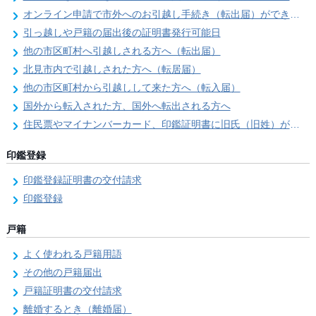
オンライン申請で市外へのお引越し手続き（転出届）ができます
引っ越しや戸籍の届出後の証明書発行可能日
他の市区町村へ引越しされる方へ（転出届）
北見市内で引越しされた方へ（転居届）
他の市区町村から引越しして来た方へ（転入届）
国外から転入された方、国外へ転出される方へ
住民票やマイナンバーカード、印鑑証明書に旧氏（旧姓）が併記できるようになりました！
印鑑登録
印鑑登録証明書の交付請求
印鑑登録
戸籍
よく使われる戸籍用語
その他の戸籍届出
戸籍証明書の交付請求
離婚するとき（離婚届）