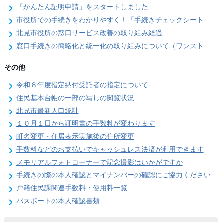
「かんたん証明申請」をスタートしました
市役所での手続きをわかりやすく！「手続きチェックシート」を導入しました
北見市役所の窓口サービス改善の取り組み経過
窓口手続きの簡略化と統一化の取り組みについて（ワンストップサービス推進事業）
その他
令和８年度指定納付受託者の指定について
住民基本台帳の一部の写しの閲覧状況
北見市最新人口統計
１０月１日から証明書の手数料が変わります
町名変更・住居表示実施後の住所変更
手数料などのお支払いでキャッシュレス決済が利用できます
メモリアルフォトコーナーで記念撮影はいかがですか
手続きの際の本人確認とマイナンバーの確認にご協力ください
戸籍住民課関連手数料・使用料一覧
パスポートの本人確認書類