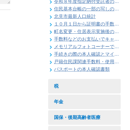
令和８年度指定納付受託者の指定について
住民基本台帳の一部の写しの閲覧状況
北見市最新人口統計
１０月１日から証明書の手数料が変わります
町名変更・住居表示実施後の住所変更
手数料などのお支払いでキャッシュレス決済が利用できます
メモリアルフォトコーナーで記念撮影はいかがですか
手続きの際の本人確認とマイナンバーの確認にご協力ください
戸籍住民課関連手数料・使用料一覧
パスポートの本人確認書類
税
年金
国保・後期高齢者医療