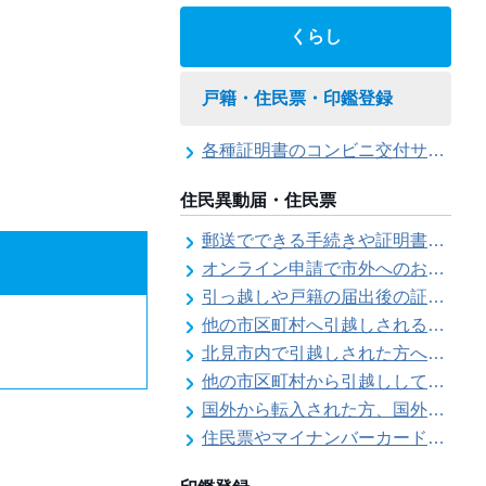
くらし
戸籍・住民票・印鑑登録
各種証明書のコンビニ交付サービス
住民異動届・住民票
郵送でできる手続きや証明書等の交付請求（住民票・戸籍・国民年金関係）
オンライン申請で市外へのお引越し手続き（転出届）ができます
引っ越しや戸籍の届出後の証明書発行可能日
他の市区町村へ引越しされる方へ（転出届）
北見市内で引越しされた方へ（転居届）
他の市区町村から引越しして来た方へ（転入届）
国外から転入された方、国外へ転出される方へ
住民票やマイナンバーカード、印鑑証明書に旧氏（旧姓）が併記できるようになりました！