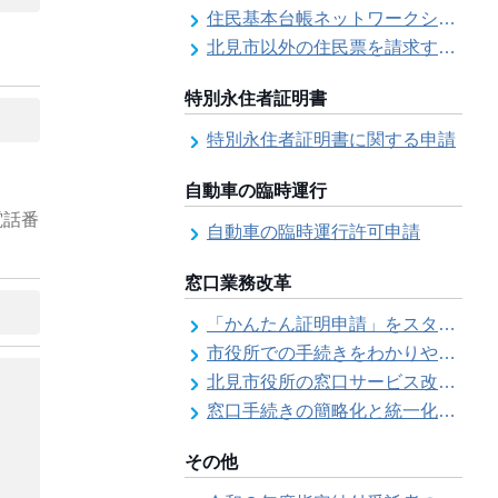
住民基本台帳ネットワークシステム
北見市以外の住民票を請求する（住民票の広域交付）
特別永住者証明書
特別永住者証明書に関する申請
自動車の臨時運行
電話番
自動車の臨時運行許可申請
窓口業務改革
「かんたん証明申請」をスタートしました
市役所での手続きをわかりやすく！「手続きチェックシート」を導入しました
北見市役所の窓口サービス改善の取り組み経過
窓口手続きの簡略化と統一化の取り組みについて（ワンストップサービス推進事業）
その他