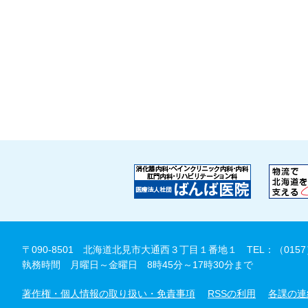
〒090-8501 北海道北見市大通西３丁目１番地１
TEL：（0157
執務時間 月曜日～金曜日 8時45分～17時30分まで
著作権・個人情報の取り扱い・免責事項
RSSの利用
各課の連