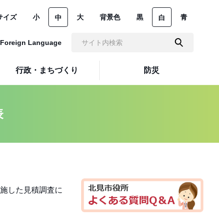
サイズ
小
大
背景色
黒
青
中
白
Foreign Language
行政・まちづくり
防災
表
施した見積調査に