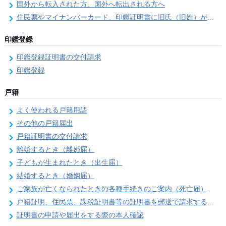
国外から転入された方、国外へ転出される方へ
住民票やマイナンバーカード、印鑑証明書に旧氏（旧姓）が併記できるようになりました！
印鑑登録
印鑑登録証明書の交付請求
印鑑登録
戸籍
よく使われる戸籍用語
その他の戸籍届出
戸籍証明書の交付請求
離婚するとき（離婚届）
子どもが生まれたとき（出生届）
結婚するとき（婚姻届）
ご家族が亡くなられたときの各種手続きのご案内（死亡届）
戸籍証明、住民票、課税証明書等の証明書を郵送で請求する際の本人確認
証明書の申請や届出をする際の本人確認