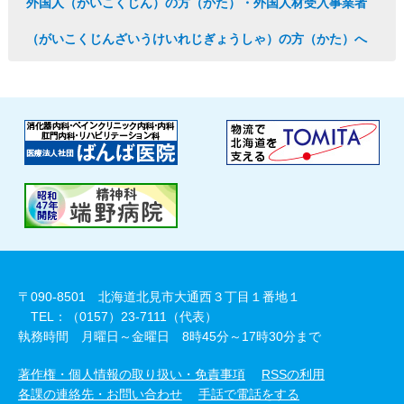
外国人（がいこくじん）の方（かた）・外国人材受入事業者
（がいこくじんざいうけいれじぎょうしゃ）の方（かた）へ
〒090-8501 北海道北見市大通西３丁目１番地１
TEL：（0157）23-7111（代表）
執務時間 月曜日～金曜日 8時45分～17時30分まで
著作権・個人情報の取り扱い・免責事項
RSSの利用
各課の連絡先・お問い合わせ
手話で電話をする