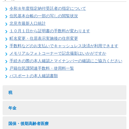
令和８年度指定納付受託者の指定について
住民基本台帳の一部の写しの閲覧状況
北見市最新人口統計
１０月１日から証明書の手数料が変わります
町名変更・住居表示実施後の住所変更
手数料などのお支払いでキャッシュレス決済が利用できます
メモリアルフォトコーナーで記念撮影はいかがですか
手続きの際の本人確認とマイナンバーの確認にご協力ください
戸籍住民課関連手数料・使用料一覧
パスポートの本人確認書類
税
年金
国保・後期高齢者医療