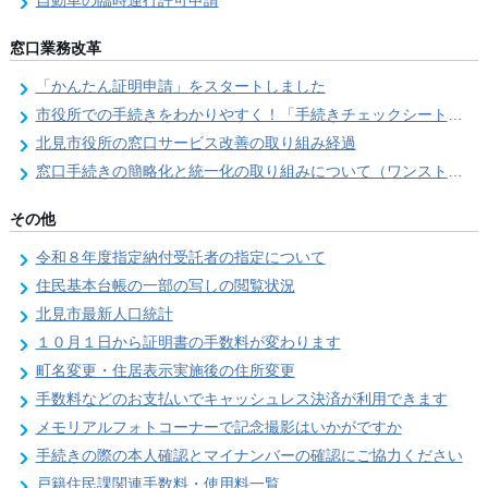
自動車の臨時運行許可申請
窓口業務改革
「かんたん証明申請」をスタートしました
市役所での手続きをわかりやすく！「手続きチェックシート」を導入しました
北見市役所の窓口サービス改善の取り組み経過
窓口手続きの簡略化と統一化の取り組みについて（ワンストップサービス推進事業）
その他
令和８年度指定納付受託者の指定について
住民基本台帳の一部の写しの閲覧状況
北見市最新人口統計
１０月１日から証明書の手数料が変わります
町名変更・住居表示実施後の住所変更
手数料などのお支払いでキャッシュレス決済が利用できます
メモリアルフォトコーナーで記念撮影はいかがですか
手続きの際の本人確認とマイナンバーの確認にご協力ください
戸籍住民課関連手数料・使用料一覧