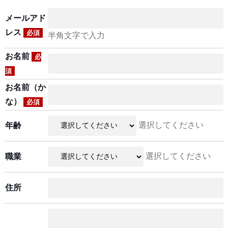
メールアド
レス
必須
半角文字で入力
お名前
必
須
お名前（か
な）
必須
選択してください
年齢
選択してください
職業
住所