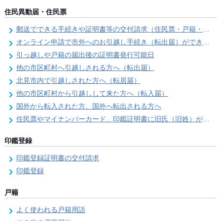
住民異動届・住民票
郵送でできる手続きや証明書等の交付請求（住民票・戸籍・国民年金関係）
オンライン申請で市外へのお引越し手続き（転出届）ができます
引っ越しや戸籍の届出後の証明書発行可能日
他の市区町村へ引越しされる方へ（転出届）
北見市内で引越しされた方へ（転居届）
他の市区町村から引越しして来た方へ（転入届）
国外から転入された方、国外へ転出される方へ
住民票やマイナンバーカード、印鑑証明書に旧氏（旧姓）が併記できるようになりました！
印鑑登録
印鑑登録証明書の交付請求
印鑑登録
戸籍
よく使われる戸籍用語