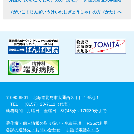
外国人（がいこくじん）の方（かた）・外国人材受入事業者
（がいこくじんざいうけいれじぎょうしゃ）の方（かた）へ
〒090-8501 北海道北見市大通西３丁目１番地１
TEL：（0157）23-7111（代表）
執務時間 月曜日～金曜日 8時45分～17時30分まで
著作権・個人情報の取り扱い・免責事項
RSSの利用
各課の連絡先・お問い合わせ
手話で電話をする