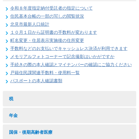
令和８年度指定納付受託者の指定について
住民基本台帳の一部の写しの閲覧状況
北見市最新人口統計
１０月１日から証明書の手数料が変わります
町名変更・住居表示実施後の住所変更
手数料などのお支払いでキャッシュレス決済が利用できます
メモリアルフォトコーナーで記念撮影はいかがですか
手続きの際の本人確認とマイナンバーの確認にご協力ください
戸籍住民課関連手数料・使用料一覧
パスポートの本人確認書類
税
年金
国保・後期高齢者医療