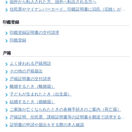
国外から転入された方、国外へ転出される方へ
住民票やマイナンバーカード、印鑑証明書に旧氏（旧姓）が併記できるようになりました！
印鑑登録
印鑑登録証明書の交付請求
印鑑登録
戸籍
よく使われる戸籍用語
その他の戸籍届出
戸籍証明書の交付請求
離婚するとき（離婚届）
子どもが生まれたとき（出生届）
結婚するとき（婚姻届）
ご家族が亡くなられたときの各種手続きのご案内（死亡届）
戸籍証明、住民票、課税証明書等の証明書を郵送で請求する際の本人確認
証明書の申請や届出をする際の本人確認