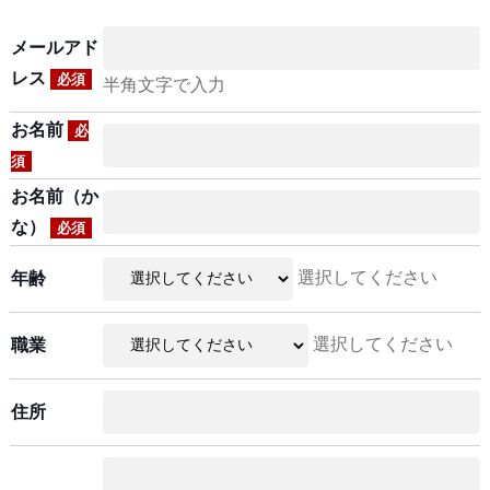
メールアド
レス
必須
半角文字で入力
お名前
必
須
お名前（か
な）
必須
選択してください
年齢
選択してください
職業
住所