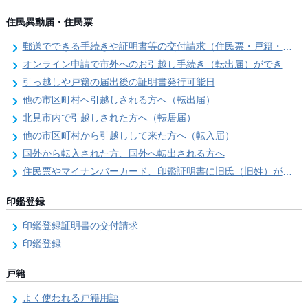
住民異動届・住民票
郵送でできる手続きや証明書等の交付請求（住民票・戸籍・国民年金関係）
オンライン申請で市外へのお引越し手続き（転出届）ができます
引っ越しや戸籍の届出後の証明書発行可能日
他の市区町村へ引越しされる方へ（転出届）
北見市内で引越しされた方へ（転居届）
他の市区町村から引越しして来た方へ（転入届）
国外から転入された方、国外へ転出される方へ
住民票やマイナンバーカード、印鑑証明書に旧氏（旧姓）が併記できるようになりました！
印鑑登録
印鑑登録証明書の交付請求
印鑑登録
戸籍
よく使われる戸籍用語