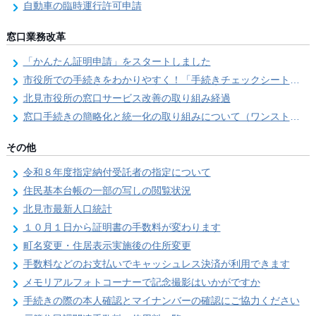
自動車の臨時運行許可申請
窓口業務改革
「かんたん証明申請」をスタートしました
市役所での手続きをわかりやすく！「手続きチェックシート」を導入しました
北見市役所の窓口サービス改善の取り組み経過
窓口手続きの簡略化と統一化の取り組みについて（ワンストップサービス推進事業）
その他
令和８年度指定納付受託者の指定について
住民基本台帳の一部の写しの閲覧状況
北見市最新人口統計
１０月１日から証明書の手数料が変わります
町名変更・住居表示実施後の住所変更
手数料などのお支払いでキャッシュレス決済が利用できます
メモリアルフォトコーナーで記念撮影はいかがですか
手続きの際の本人確認とマイナンバーの確認にご協力ください