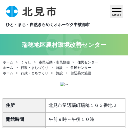
MENU
ひと・まち・自然きらめくオホーツク中核都市
瑞穂地区農村環境改善センター
ホーム
くらし
市民活動・市民協働
住民センター
ホーム
行政・まちづくり
施設
住民センター
ホーム
行政・まちづくり
施設
留辺蘂の施設
住所
北見市留辺蘂町瑞穂１６３番地２
開館時間
午前９時～午後１０時