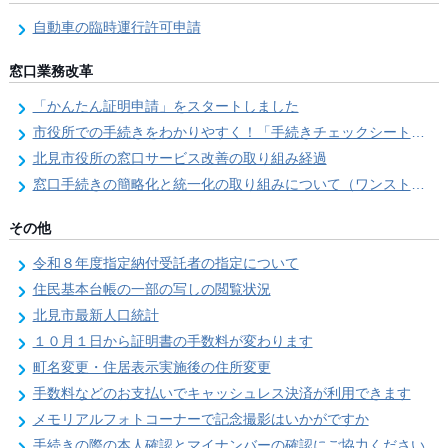
自動車の臨時運行許可申請
窓口業務改革
「かんたん証明申請」をスタートしました
市役所での手続きをわかりやすく！「手続きチェックシート」を導入しました
北見市役所の窓口サービス改善の取り組み経過
窓口手続きの簡略化と統一化の取り組みについて（ワンストップサービス推進事業）
その他
令和８年度指定納付受託者の指定について
住民基本台帳の一部の写しの閲覧状況
北見市最新人口統計
１０月１日から証明書の手数料が変わります
町名変更・住居表示実施後の住所変更
手数料などのお支払いでキャッシュレス決済が利用できます
メモリアルフォトコーナーで記念撮影はいかがですか
手続きの際の本人確認とマイナンバーの確認にご協力ください