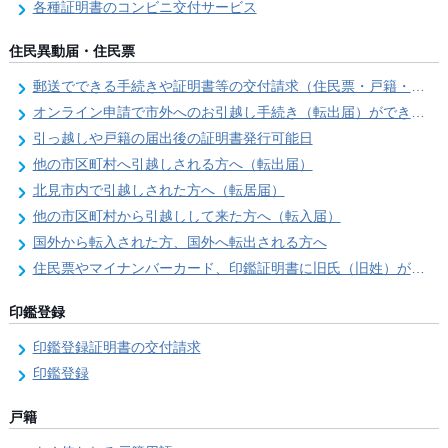
各種証明書のコンビニ交付サービス
住民異動届・住民票
郵送でできる手続きや証明書等の交付請求（住民票・戸籍・国民年金関係）
オンライン申請で市外へのお引越し手続き（転出届）ができます
引っ越しや戸籍の届出後の証明書発行可能日
他の市区町村へ引越しされる方へ（転出届）
北見市内で引越しされた方へ（転居届）
他の市区町村から引越しして来た方へ（転入届）
国外から転入された方、国外へ転出される方へ
住民票やマイナンバーカード、印鑑証明書に旧氏（旧姓）が併記できるようになりました！
印鑑登録
印鑑登録証明書の交付請求
印鑑登録
戸籍