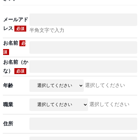
メールアド
レス
必須
半角文字で入力
お名前
必
須
お名前（か
な）
必須
選択してください
年齢
選択してください
職業
住所