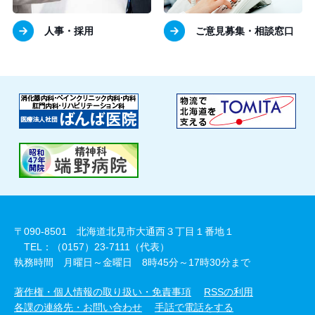
人事・採用
ご意見募集・相談窓口
〒090-8501 北海道北見市大通西３丁目１番地１
TEL：（0157）23-7111（代表）
執務時間 月曜日～金曜日 8時45分～17時30分まで
著作権・個人情報の取り扱い・免責事項
RSSの利用
各課の連絡先・お問い合わせ
手話で電話をする