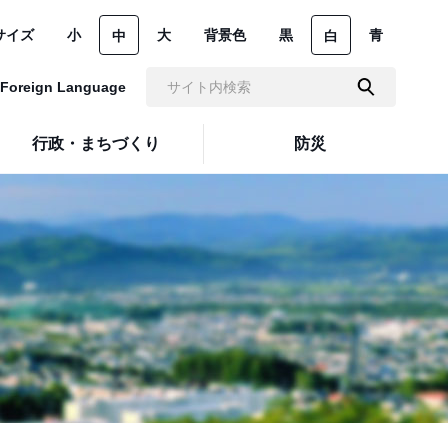
サイズ
小
大
背景色
黒
青
中
白
Foreign Language
行政・まちづくり
防災