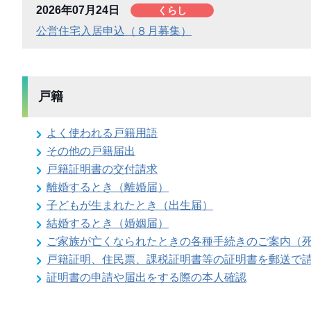
2026年07月24日
くらし
公営住宅入居申込（８月募集）
戸籍
よく使われる戸籍用語
その他の戸籍届出
戸籍証明書の交付請求
離婚するとき（離婚届）
子どもが生まれたとき（出生届）
結婚するとき（婚姻届）
ご家族が亡くなられたときの各種手続きのご案内（
戸籍証明、住民票、課税証明書等の証明書を郵送で
証明書の申請や届出をする際の本人確認