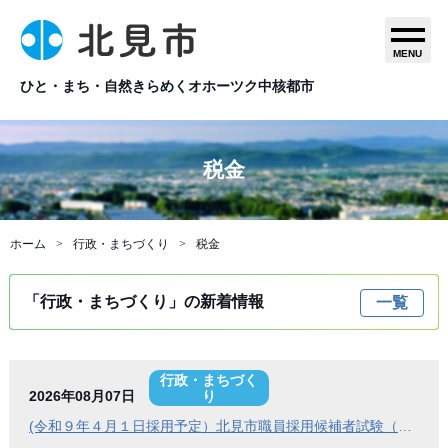
MENU
ひと・まち・自然きらめくオホーツク中核都市
税金
ホーム
行政・まちづくり
税金
「行政・まちづくり」の新着情報
一覧
行政・まちづく
2026年08月07日
り
(令和９年４月１日採用予定）北見市職員採用候補者試験（Ａ日程）第１次試験合格発表