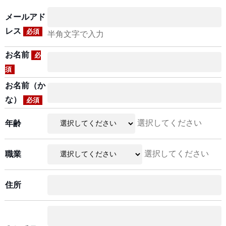
メールアド
レス
必須
半角文字で入力
お名前
必
須
お名前（か
な）
必須
選択してください
年齢
選択してください
職業
住所