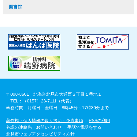
図書館
〒090-8501 北海道北見市大通西３丁目１番地１
TEL：（0157）23-7111（代表）
執務時間 月曜日～金曜日 8時45分～17時30分まで
著作権・個人情報の取り扱い・免責事項
RSSの利用
各課の連絡先・お問い合わせ
手話で電話をする
北見市ウェブアクセシビリティ方針