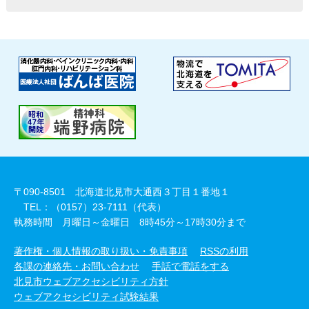
〒090-8501 北海道北見市大通西３丁目１番地１
TEL：（0157）23-7111（代表）
執務時間 月曜日～金曜日 8時45分～17時30分まで
著作権・個人情報の取り扱い・免責事項
RSSの利用
各課の連絡先・お問い合わせ
手話で電話をする
北見市ウェブアクセシビリティ方針
ウェブアクセシビリティ試験結果