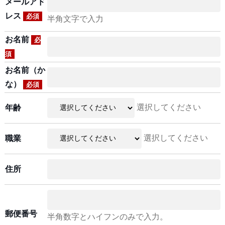
メールアド
レス
必須
半角文字で入力
お名前
必
須
お名前（か
な）
必須
選択してください
年齢
選択してください
職業
住所
郵便番号
半角数字とハイフンのみで入力。