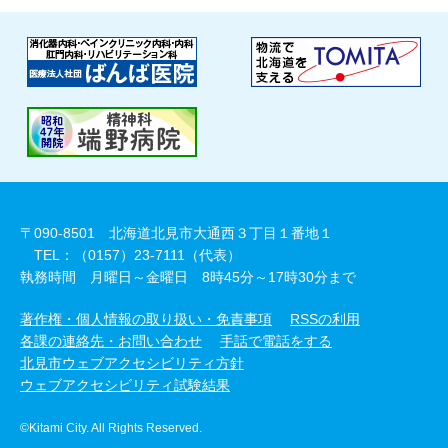
〒090-8501 北海道北見市大通西３丁目１番地１
TEL：（0157）23-7111（代表）
執務時間 月曜日～金曜日 8時45分～17時30分まで
著作権・個人情報の取り扱い・免責事項
RSSの利用
各課の連絡先・お問い合わせ
手話で電話をする
北見市ウェブアクセシビリティ方針
ウェブアクセシビリティ試験結果
©Kitami City. All Rights Reserved.