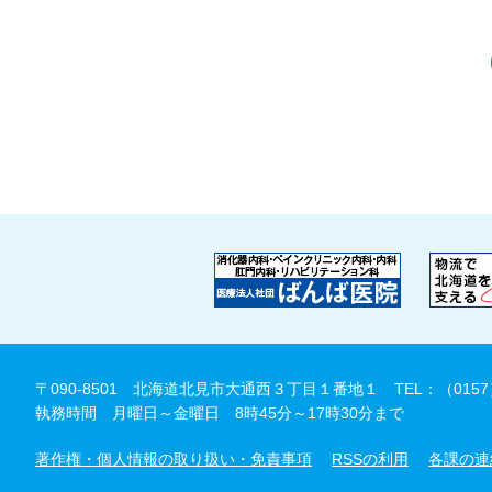
〒090-8501 北海道北見市大通西３丁目１番地１
TEL：（0157
執務時間 月曜日～金曜日 8時45分～17時30分まで
著作権・個人情報の取り扱い・免責事項
RSSの利用
各課の連