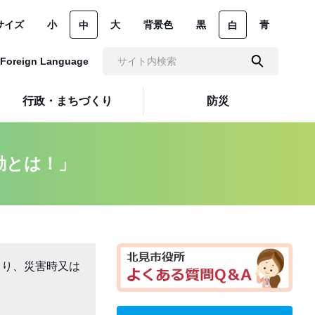
サイズ
小
大
背景色
黒
青
中
白
Foreign Language
行政・まちづくり
防災
動とは！」
より、災害時又は