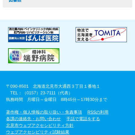
図書館
〒090-8501 北海道北見市大通西３丁目１番地１
TEL：（0157）23-7111（代表）
執務時間 月曜日～金曜日 8時45分～17時30分まで
著作権・個人情報の取り扱い・免責事項
RSSの利用
各課の連絡先・お問い合わせ
手話で電話をする
北見市ウェブアクセシビリティ方針
ウェブアクセシビリティ試験結果