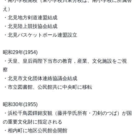
・南小学校開校（東小学校川東分校は、南小学校に所属替
え）
・北見地方剣道連盟結成
・北見陸上競技協会結成
・北見バスケットボール連盟設立
昭和29年(1954)
・天皇、皇后両陛下当市の教育，産業、文化施設をご視
察
・北見市文化団体連絡協議会結成
・市立図書館、公民館共に中央町に移転
昭和30年(1955)
・浜松千鳥図鐸銘安観（藤井学氏所有・刀剣のつば）が国
の重要文化財に指定される
・相内町に地区公民館会開館