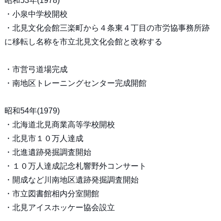
昭和53年(1978)
・小泉中学校開校
・北見文化会館三楽町から４条東４丁目の市労協事務所跡
に移転し名称を市立北見文化会館と改称する
・市営弓道場完成
・南地区トレーニングセンター完成開館
昭和54年(1979)
・北海道北見商業高等学校開校
・北見市１０万人達成
・北進遺跡発掘調査開始
・１０万人達成記念札響野外コンサート
・開成など川南地区遺跡発掘調査開始
・市立図書館相内分室開館
・北見アイスホッケー協会設立