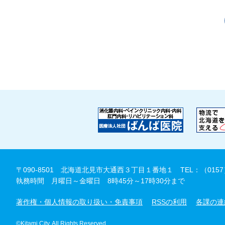
〒090-8501 北海道北見市大通西３丁目１番地１
TEL：（0157
執務時間 月曜日～金曜日 8時45分～17時30分まで
著作権・個人情報の取り扱い・免責事項
RSSの利用
各課の連
©Kitami City. All Rights Reserved.