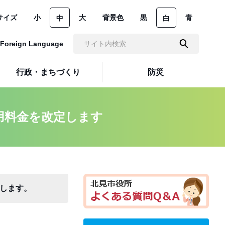
サイズ
小
大
背景色
黒
青
中
白
Foreign Language
行政・まちづくり
防災
用料金を改定します
します。