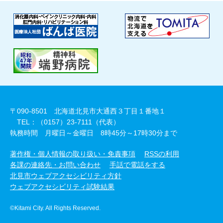
〒090-8501 北海道北見市大通西３丁目１番地１
TEL：（0157）23-7111（代表）
執務時間 月曜日～金曜日 8時45分～17時30分まで
著作権・個人情報の取り扱い・免責事項
RSSの利用
各課の連絡先・お問い合わせ
手話で電話をする
北見市ウェブアクセシビリティ方針
ウェブアクセシビリティ試験結果
©Kitami City. All Rights Reserved.