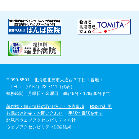
〒090-8501 北海道北見市大通西３丁目１番地１
TEL：（0157）23-7111（代表）
執務時間 月曜日～金曜日 8時45分～17時30分まで
著作権・個人情報の取り扱い・免責事項
RSSの利用
各課の連絡先・お問い合わせ
手話で電話をする
北見市ウェブアクセシビリティ方針
ウェブアクセシビリティ試験結果