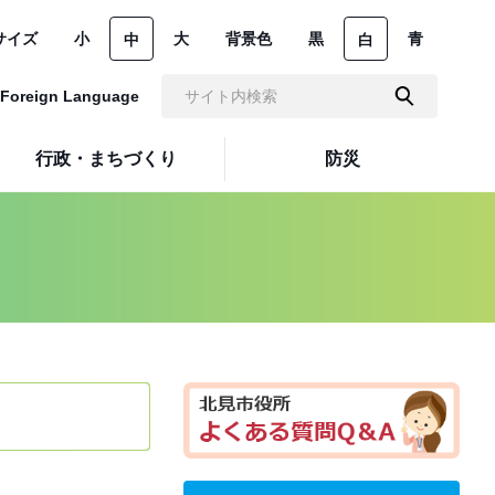
サイズ
小
大
背景色
黒
青
中
白
Foreign Language
行政・まちづくり
防災