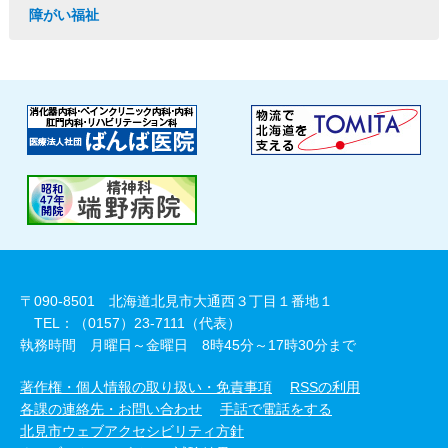
障がい福祉
〒090-8501 北海道北見市大通西３丁目１番地１
TEL：（0157）23-7111（代表）
執務時間 月曜日～金曜日 8時45分～17時30分まで
著作権・個人情報の取り扱い・免責事項
RSSの利用
各課の連絡先・お問い合わせ
手話で電話をする
北見市ウェブアクセシビリティ方針