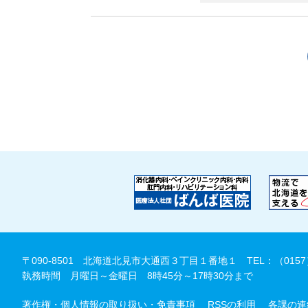
〒090-8501 北海道北見市大通西３丁目１番地１
TEL：（0157
執務時間 月曜日～金曜日 8時45分～17時30分まで
著作権・個人情報の取り扱い・免責事項
RSSの利用
各課の連