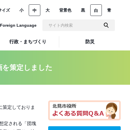
サイズ
小
大
背景色
黒
青
中
白
Foreign Language
行政・まちづくり
防災
画を策定しました
に策定しておりま
想定される「団塊