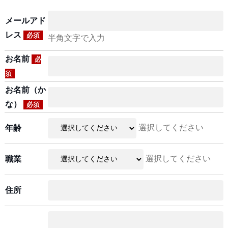
メールアド
レス
必須
半角文字で入力
お名前
必
須
お名前（か
な）
必須
選択してください
年齢
選択してください
職業
住所