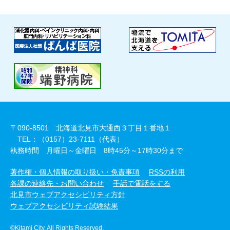
〒090-8501 北海道北見市大通西３丁目１番地１
TEL：（0157）23-7111（代表）
執務時間 月曜日～金曜日 8時45分～17時30分まで
著作権・個人情報の取り扱い・免責事項
RSSの利用
各課の連絡先・お問い合わせ
手話で電話をする
北見市ウェブアクセシビリティ方針
ウェブアクセシビリティ試験結果
©Kitami City. All Rights Reserved.