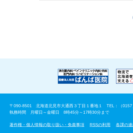
〒090-8501 北海道北見市大通西３丁目１番地１
TEL：（0157
執務時間 月曜日～金曜日 8時45分～17時30分まで
著作権・個人情報の取り扱い・免責事項
RSSの利用
各課の連