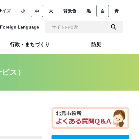
サイズ
小
大
背景色
黒
青
中
白
Foreign Language
行政・まちづくり
防災
ービス）