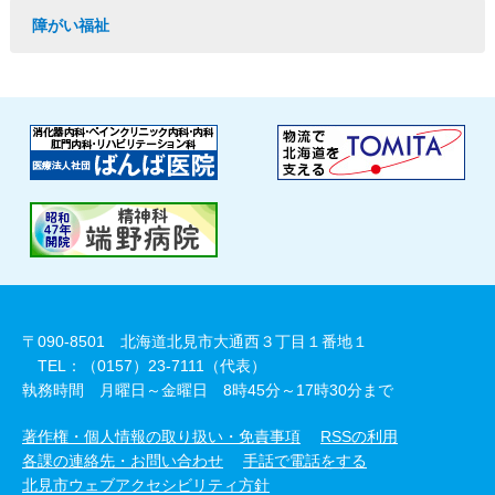
障がい福祉
〒090-8501 北海道北見市大通西３丁目１番地１
TEL：（0157）23-7111（代表）
執務時間 月曜日～金曜日 8時45分～17時30分まで
著作権・個人情報の取り扱い・免責事項
RSSの利用
各課の連絡先・お問い合わせ
手話で電話をする
北見市ウェブアクセシビリティ方針