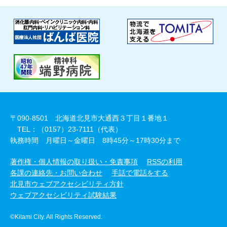
〒090-8501 北海道北見市大通西３丁目１番地１
TEL：（0157）23-7111（代表）
執務時間 月曜日～金曜日 8時45分～17時30分まで
著作権・個人情報の取り扱い・免責事項
RSSの利用
各課の連絡先・お問い合わせ
手話で電話をする
北見市ウェブアクセシビリティ方針
ウェブアクセシビリティ試験結果
©Kitami City. All Rights Reserved.