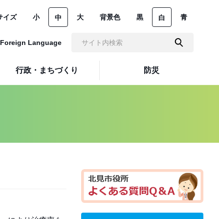
サイズ
小
大
背景色
黒
青
中
白
Foreign Language
行政・まちづくり
防災