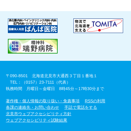
〒090-8501 北海道北見市大通西３丁目１番地１
TEL：（0157）23-7111（代表）
執務時間 月曜日～金曜日 8時45分～17時30分まで
著作権・個人情報の取り扱い・免責事項
RSSの利用
各課の連絡先・お問い合わせ
手話で電話をする
北見市ウェブアクセシビリティ方針
ウェブアクセシビリティ試験結果