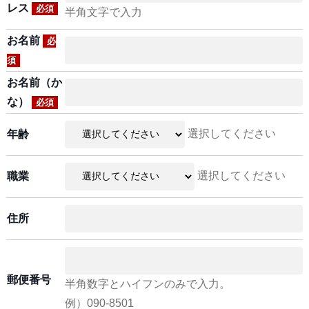
レス
必須
半角文字で入力
お名前
必
須
お名前（か
な）
必須
選択してください
年齢
選択してください
職業
住所
郵便番号
半角数字とハイフンのみで入力。
例）090-8501