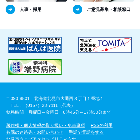
人事・採用
ご意見募集・相談窓口
〒090-8501 北海道北見市大通西３丁目１番地１
TEL：（0157）23-7111（代表）
執務時間 月曜日～金曜日 8時45分～17時30分まで
著作権・個人情報の取り扱い・免責事項
RSSの利用
各課の連絡先・お問い合わせ
手話で電話をする
北見市ウェブアクセシビリティ方針