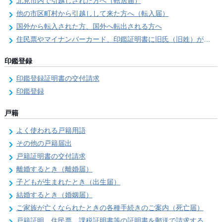
北見市内で引越しされた方へ（転居届）
他の市区町村から引越しして来た方へ（転入届）
国外から転入された方、国外へ転出される方へ
住民票やマイナンバーカード、印鑑証明書に旧氏（旧姓）が併記できるようになりました！
印鑑登録
印鑑登録証明書の交付請求
印鑑登録
戸籍
よく使われる戸籍用語
その他の戸籍届出
戸籍証明書の交付請求
離婚するとき（離婚届）
子どもが生まれたとき（出生届）
結婚するとき（婚姻届）
ご家族が亡くなられたときの各種手続きのご案内（死亡届）
戸籍証明、住民票、課税証明書等の証明書を郵送で請求する際の本人確認