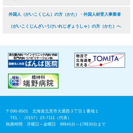
外国人（がいこくじん）の方（かた）・外国人材受入事業者
（がいこくじんざいうけいれじぎょうしゃ）の方（かた）へ
〒090-8501 北海道北見市大通西３丁目１番地１
TEL：（0157）23-7111（代表）
執務時間 月曜日～金曜日 8時45分～17時30分まで