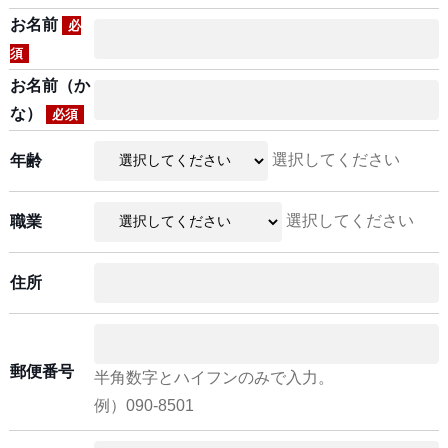
お名前
必
須
お名前（か
な）
必須
選択してください
年齢
選択してください
職業
住所
郵便番号
半角数字とハイフンのみで入力。
例）090-8501