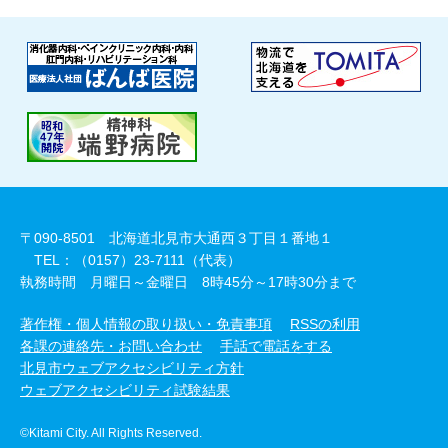
〒090-8501 北海道北見市大通西３丁目１番地１
TEL：（0157）23-7111（代表）
執務時間 月曜日～金曜日 8時45分～17時30分まで
著作権・個人情報の取り扱い・免責事項
RSSの利用
各課の連絡先・お問い合わせ
手話で電話をする
北見市ウェブアクセシビリティ方針
ウェブアクセシビリティ試験結果
©Kitami City. All Rights Reserved.